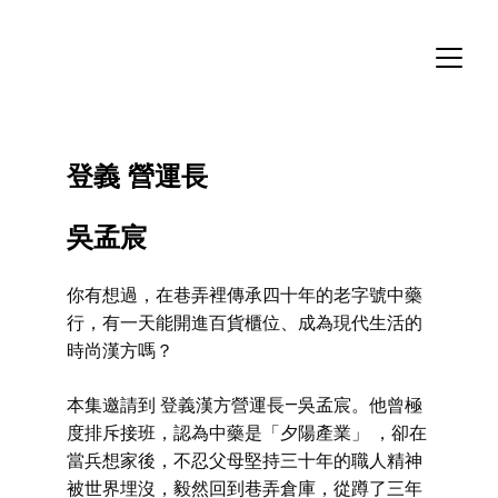
登義 
營運長 
吳孟宸
你有想過，在巷弄裡傳承四十年的老字號中藥
行，有一天能開進百貨櫃位、成為現代生活的
時尚漢方嗎？
本集邀請到 登義漢方營運長—吳孟宸。他曾極
度排斥接班，認為中藥是「夕陽產業」 ，卻在
當兵想家後，不忍父母堅持三十年的職人精神
被世界埋沒，毅然回到巷弄倉庫，從蹲了三年