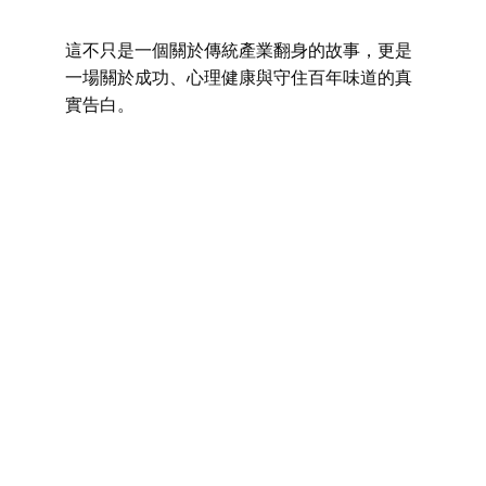
這不只是一個關於傳統產業翻身的故事，更是
一場關於成功、心理健康與守住百年味道的真
實告白。
點擊你熟悉的平台
開始收聽屬於 孟宸 的創業之聲