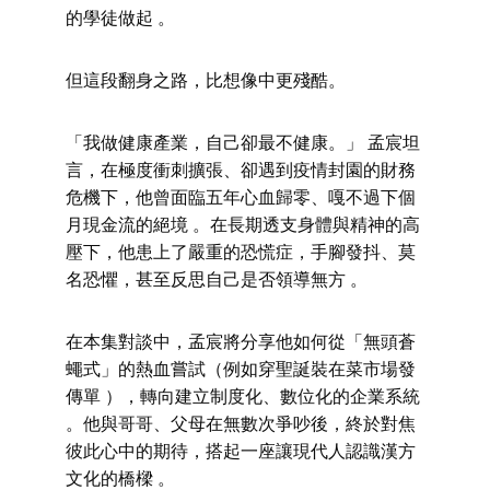
的學徒做起 。
但這段翻身之路，比想像中更殘酷。
「我做健康產業，自己卻最不健康。」 孟宸坦
言，在極度衝刺擴張、卻遇到疫情封園的財務
危機下，他曾面臨五年心血歸零、嘎不過下個
月現金流的絕境 。在長期透支身體與精神的高
壓下，他患上了嚴重的恐慌症，手腳發抖、莫
名恐懼，甚至反思自己是否領導無方 。
在本集對談中，孟宸將分享他如何從「無頭蒼
蠅式」的熱血嘗試（例如穿聖誕裝在菜市場發
傳單 ），轉向建立制度化、數位化的企業系統 
。他與哥哥、父母在無數次爭吵後，終於對焦
彼此心中的期待，搭起一座讓現代人認識漢方
文化的橋樑 。