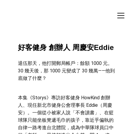
好客健身 
創辦人 周慶安Eddie
退伍那天，他打開郵局帳戶：餘額 1000 元。
30 幾天後，那 1000 元變成了 30 幾萬——他到
底做了什麼？  
本集《Storys》專訪好客健身 HowKind 創辦
人、現任新北市健身公會理事長 Eddie（周慶
安）。一個從小被家人說「不會讀書」、在籃
球隊只能坐板凳遞毛巾的孩子，靠近乎偏執的
自律一路考進台北體院，成為中華隊球員口中