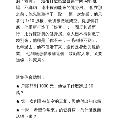
的「老師」，最後打造出全台第一間 App 進
場、不綁約、連小孩都能來的健身房。  但在那
之前，他先重重摔了一跤——第一次創業，他只
拿到 1/10 股權，最後被徹底架空。從那個谷
底，他重新打造了「好客」：一間反其道而
行、用分鐘計費的健身房。別人巴不得你繳了
錢別來，他卻是「你不來，一毛都賺不到」。
七年過去，他不但活下來，還跨足餐飲與服飾
業。  他到底怎麼破解這個「鼓勵客人來、又要
賺錢」的死局？
這集你會聽到： 
🔥 戶頭只剩 1000 元，他做了什麼翻成 30 
萬？ 
🔥 第一次創業被架空的真相，與他付出的代價 
🔥 一間「希望你常來」的健身房，為什麼反而
活得下來？ 